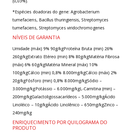
(0,03%).
*Espécies doadoras do gene: Agrobacterium
tumefaciens, Bacillus thuringiensis, Streptomyces
tumefaciens, Streptomyces viridochromogenes
NÍVEIS DE GARANTIA
Umidade (máx) 9% 90g/kgProteína Bruta (min) 26%
260g/kgExtrato Etéreo (min) 8% 80g/kgMatéria Fibrosa
(máx) 6% 60g/kgMatéria Mineral (máx) 10%
100g/kgCálcio (min) 0,8% 8.000mg/kgCálcio (máx) 2%
20g/kgFósforo (min) 0,8% 8.000mg/kgSódio –
3.000mg/kgPotássio – 6.000mg/kgL-Carnitina (min) –
200mg/kgGalactoligossacarídeos – 5.000mg/kgÁcido
Linoléico – 10g/kgÁcido Linolênico – 650mg/kgZinco –
240mg/kg
ENRIQUECIMENTO POR QUILOGRAMA DO
PRODUTO