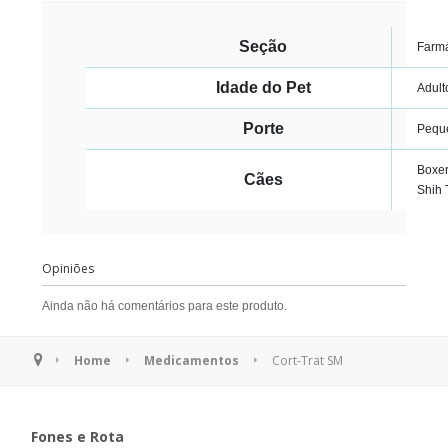
Seção
Farm
Idade do Pet
Adult
Porte
Peque
Boxer
Cães
Shih 
Opiniões
Ainda não há comentários para este produto.
Home
Medicamentos
Cort-Trat SM
Fones e Rota